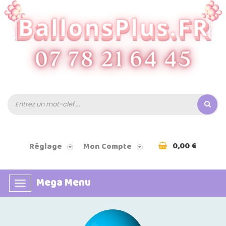
0,00 €
Réglage
Mon Compte
Mega Menu
Basculer
la
navigation