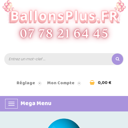
0,00 €
Réglage
Mon Compte
Mega Menu
Basculer
la
navigation