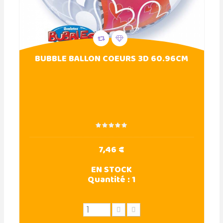
BUBBLE BALLON COEURS 3D 60.96CM
7,46 €
EN STOCK
Quantité :
1