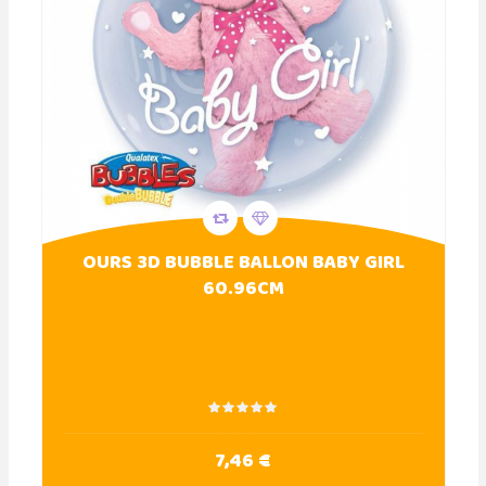
OURS 3D BUBBLE BALLON BABY GIRL
60.96CM
7,46 €