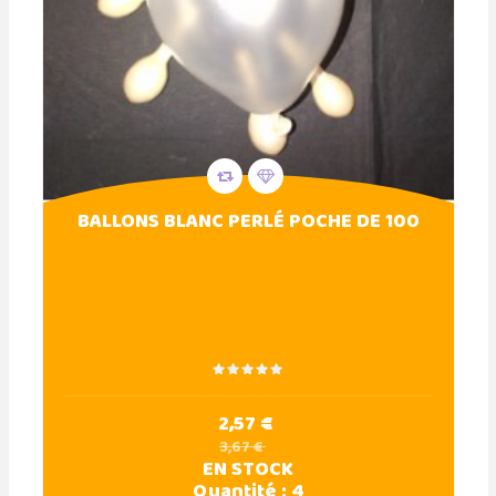
BALLONS BLANC PERLÉ POCHE DE 100
2,57 €
3,67 €
EN STOCK
Quantité :
4