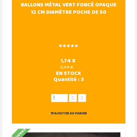
BALLONS MÉTAL VERT FONCÉ OPAQUE
12 CM DIAMÈTRE POCHE DE 50
1,74 €
2,49 €
EN STOCK
Quantité :
3
AJOUTER AU PANIER
Nouveau