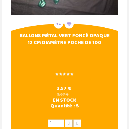
BALLONS MÉTAL VERT FONCÉ OPAQUE
12 CM DIAMÈTRE POCHE DE 100
2,57 €
3,67 €
EN STOCK
Quantité :
5