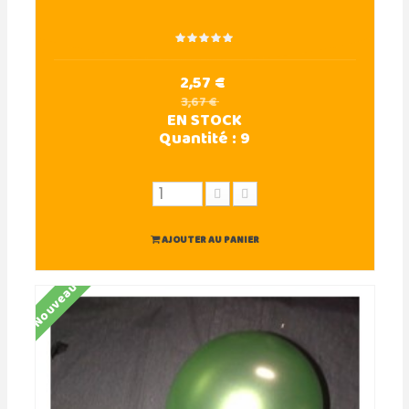
2,57 €
3,67 €
EN STOCK
Quantité :
9
AJOUTER AU PANIER
Nouveau