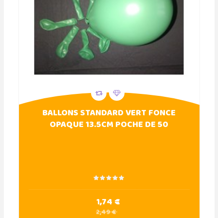
BALLONS STANDARD VERT FONCE
OPAQUE 13.5CM POCHE DE 50
1,74 €
2,49 €