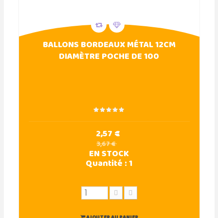
BALLONS BORDEAUX MÉTAL 12CM
DIAMÈTRE POCHE DE 100
2,57 €
3,67 €
EN STOCK
Quantité :
1
AJOUTER AU PANIER