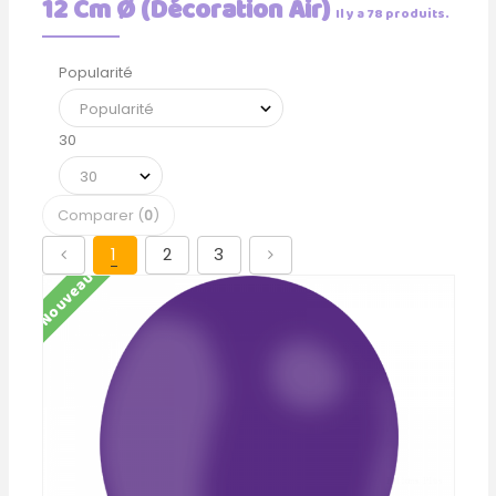
12 Cm Ø (Décoration Air)
Il y a 78 produits.
Popularité
30
Comparer (
0
)
1
2
3
Nouveau