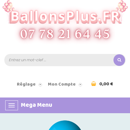
0,00 €
Réglage
Mon Compte
Mega Menu
Basculer
la
navigation