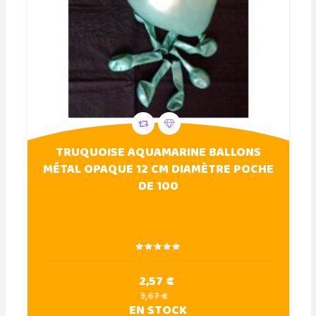
TRUQUOISE AQUAMARINE BALLONS
MÉTAL OPAQUE 12 CM DIAMÈTRE POCHE
DE 100
2,57 €
3,67 €
EN STOCK