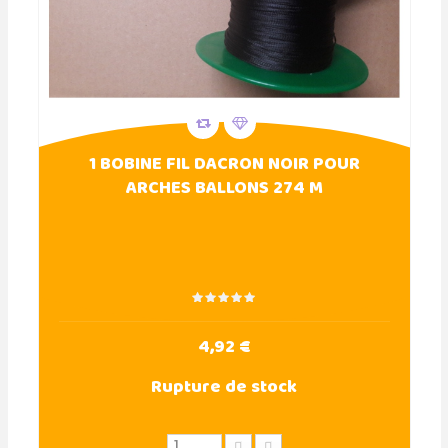
1 BOBINE FIL DACRON NOIR POUR
ARCHES BALLONS 274 M
4,92 €
Rupture de stock