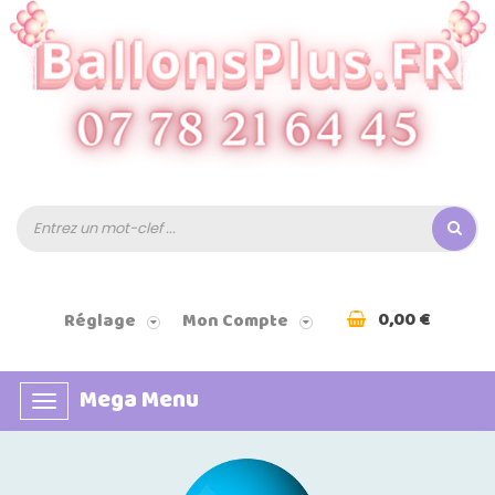
0,00 €
Réglage
Mon Compte
Mega Menu
Basculer
la
navigation