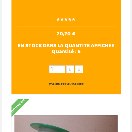
20,70 €
EN STOCK DANS LA QUANTITE AFFICHEE
Quantité :
5
AJOUTER AU PANIER
Nouveau