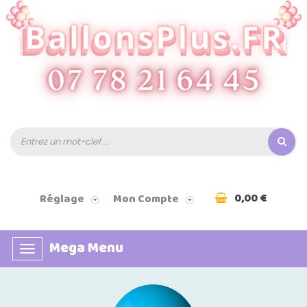
0,00 €
Réglage
Mon Compte
Mega Menu
Basculer
la
navigation