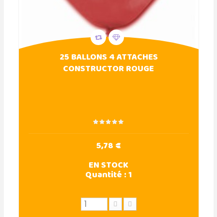
25 BALLONS 4 ATTACHES
CONSTRUCTOR ROUGE
5,78 €
EN STOCK
Quantité :
1