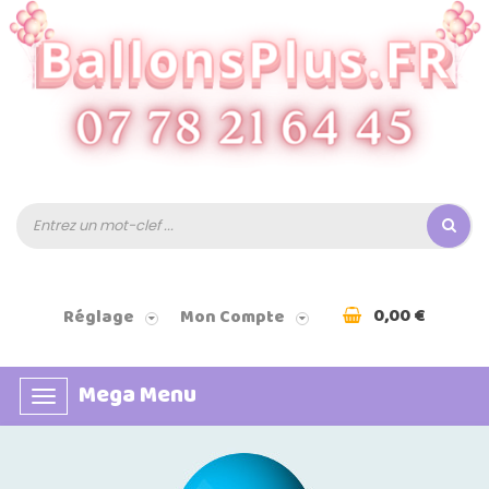
0,00 €
Réglage
Mon Compte
Mega Menu
Basculer
la
navigation