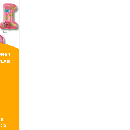
FRE 1
YLAR
CK
 :
5