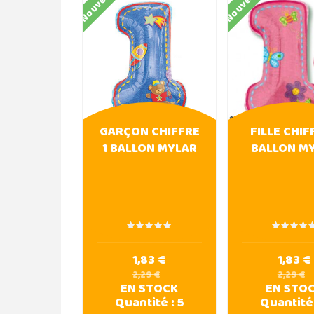
Nouveau
Nouveau
GARÇON CHIFFRE
FILLE CHIF
1 BALLON MYLAR
BALLON M
1,83 €
1,83 €
2,29 €
2,29 €
EN STOCK
EN STO
Quantité :
5
Quantité