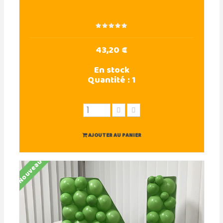
43,20 €
En stock
Quantité :
1
AJOUTER AU PANIER
Nouveau