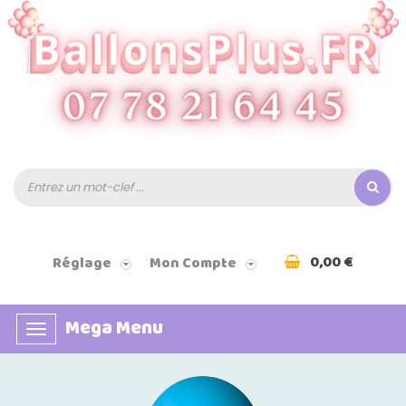
0,00 €
Réglage
Mon Compte
Mega Menu
Basculer
la
navigation