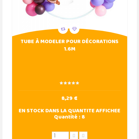
TUBE À MODELER POUR DÉCORATIONS
1.6M
8,29 €
EN STOCK DANS LA QUANTITE AFFICHEE
Quantité :
8