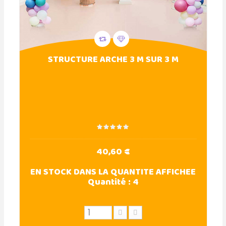
STRUCTURE ARCHE 3 M SUR 3 M
40,60 €
EN STOCK DANS LA QUANTITE AFFICHEE
Quantité :
4