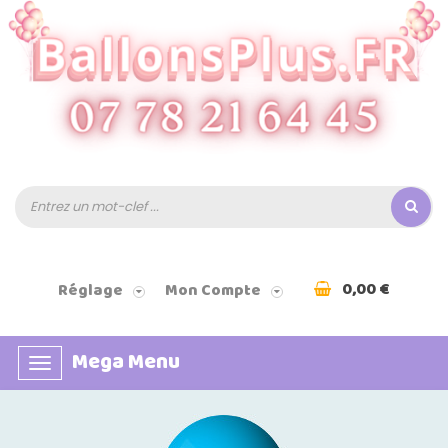
0,00 €
Réglage
Mon Compte
Mega Menu
Basculer
la
navigation