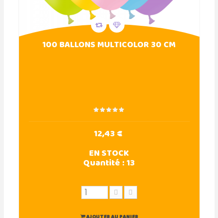
100 BALLONS MULTICOLOR 30 CM
12,43 €
EN STOCK
Quantité :
13
AJOUTER AU PANIER