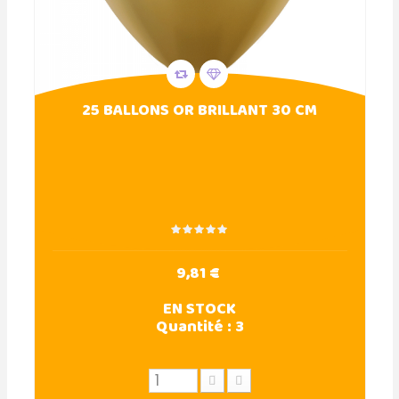
25 BALLONS OR BRILLANT 30 CM
9,81 €
EN STOCK
Quantité :
3