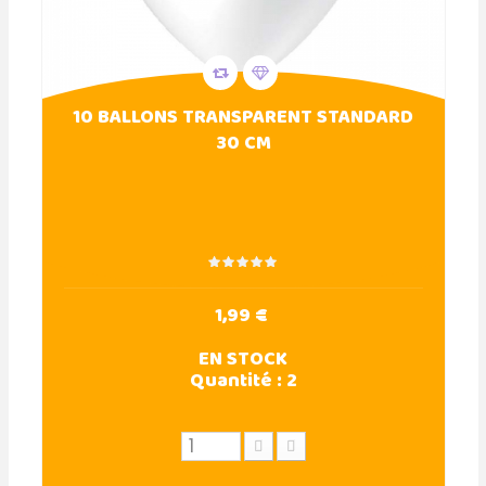
10 BALLONS TRANSPARENT STANDARD
30 CM
1,99 €
EN STOCK
Quantité :
2