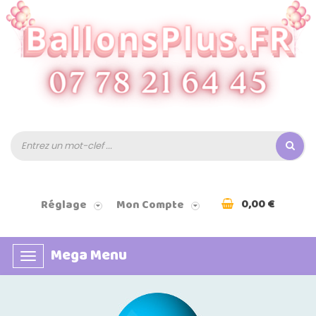
0,00 €
Réglage
Mon Compte
Mega Menu
Basculer
la
navigation