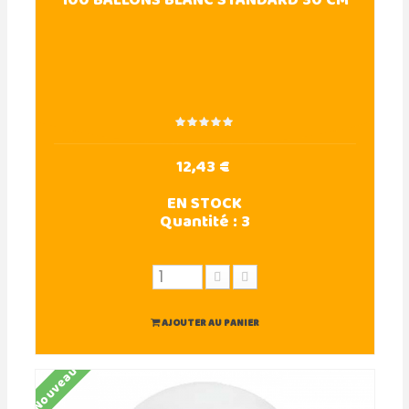
100 BALLONS BLANC STANDARD 30 CM
12,43 €
EN STOCK
Quantité :
3
AJOUTER AU PANIER
Nouveau