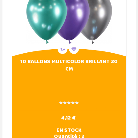
10 BALLONS MULTICOLOR BRILLANT 30
CM
4,12 €
EN STOCK
Quantité :
2