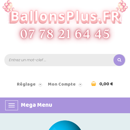
0,00 €
Réglage
Mon Compte
Mega Menu
Basculer
la
navigation