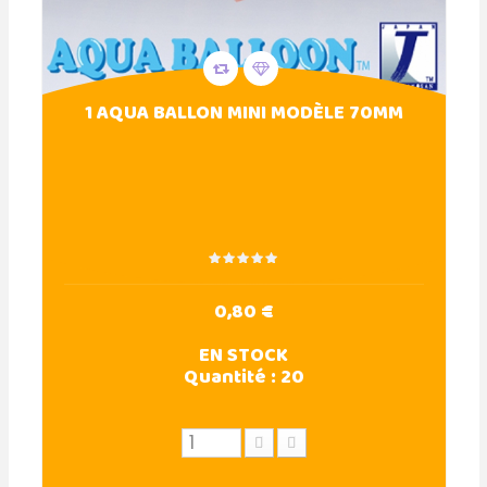
1 AQUA BALLON MINI MODÈLE 70MM
0,80 €
EN STOCK
Quantité :
20