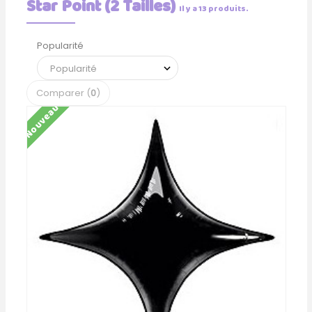
Star Point (2 Tailles)
Il y a 13 produits.
Popularité
Comparer (
0
)
Nouveau