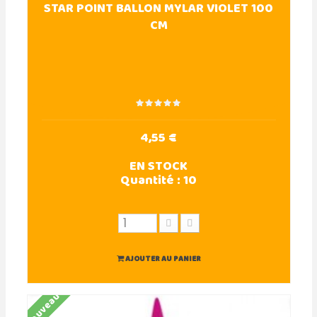
STAR POINT BALLON MYLAR VIOLET 100
CM
4,55 €
EN STOCK
Quantité :
10
AJOUTER AU PANIER
Nouveau