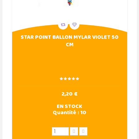
STAR POINT BALLON MYLAR VIOLET 50
CM
2,20 €
EN STOCK
Quantité :
10