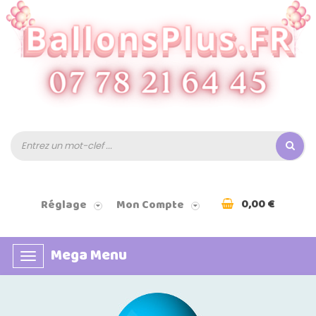
0,00 €
Réglage
Mon Compte
Mega Menu
Basculer
la
navigation