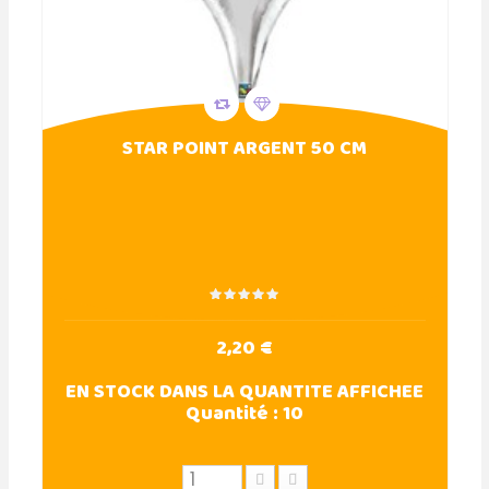
STAR POINT ARGENT 50 CM
2,20 €
EN STOCK DANS LA QUANTITE AFFICHEE
Quantité :
10