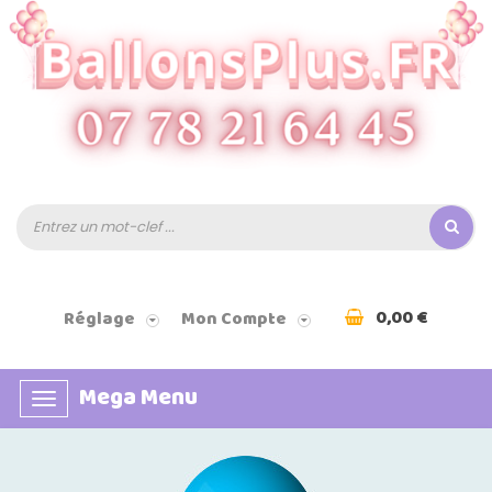
0,00 €
Réglage
Mon Compte
Mega Menu
Basculer
la
navigation