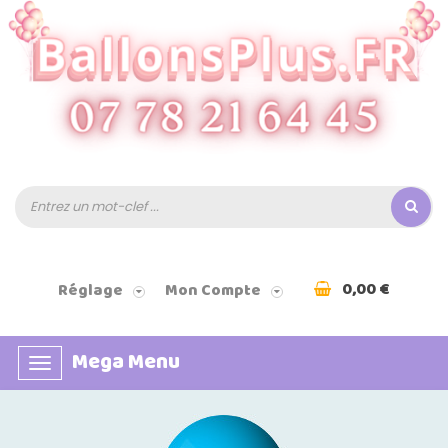
0,00 €
Réglage
Mon Compte
Mega Menu
Basculer
la
navigation