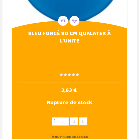
BLEU FONCÉ 90 CM QUALATEX À
L'UNITE
3,63 €
Rupture de stock
RUPTURE DE STOCK