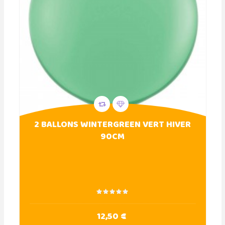
2 BALLONS WINTERGREEN VERT HIVER
90CM
12,50 €