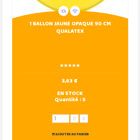
1 BALLON JAUNE OPAQUE 90 CM
QUALATEX
3,63 €
EN STOCK
Quantité :
5
AJOUTER AU PANIER