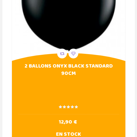
2 BALLONS ONYX BLACK STANDARD
90CM
12,90 €
EN STOCK