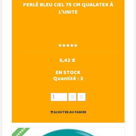
PERLÉ BLEU CIEL 75 CM QUALATEX À
L'UNITE
5,42 €
EN STOCK
Quantité :
3
AJOUTER AU PANIER
Nouveau