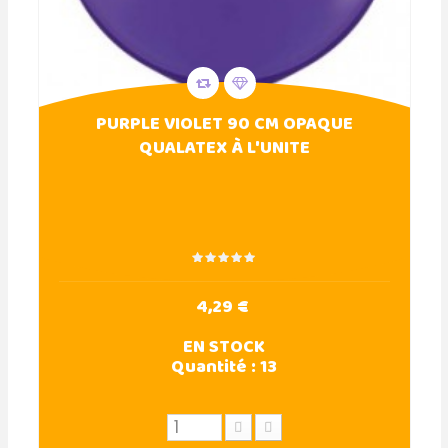
PURPLE VIOLET 90 CM OPAQUE
QUALATEX À L'UNITE
4,29 €
EN STOCK
Quantité :
13