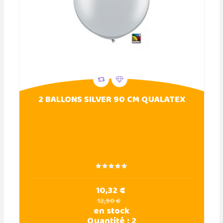
2 BALLONS SILVER 90 CM QUALATEX
10,32 €
12,90 €
en stock
Quantité :
2