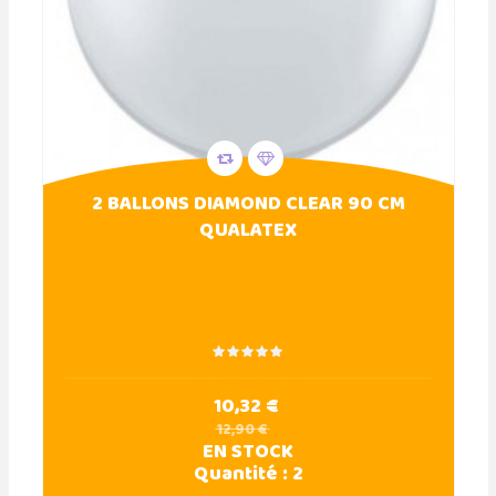
2 BALLONS DIAMOND CLEAR 90 CM
QUALATEX
10,32 €
12,90 €
EN STOCK
Quantité :
2