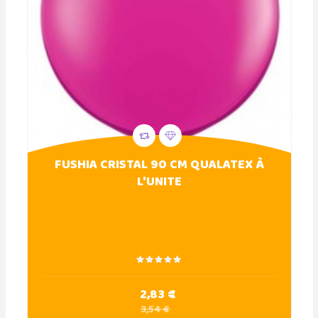
FUSHIA CRISTAL 90 CM QUALATEX À
L'UNITE
2,83 €
3,54 €