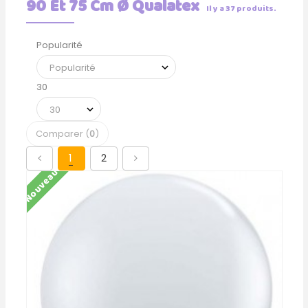
90 Et 75 Cm Ø Qualatex
Il y a 37 produits.
Popularité
30
Comparer (
0
)
1
2
Nouveau