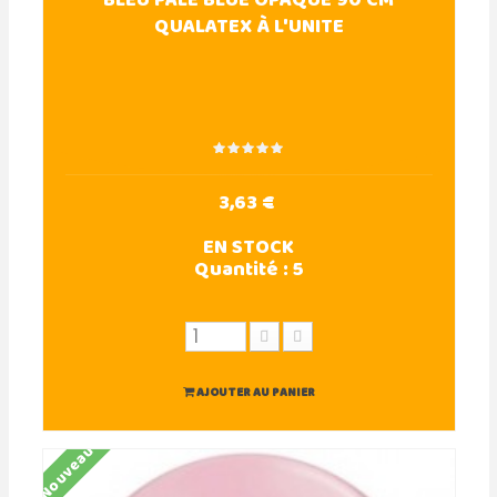
BLEU PALE BLUE OPAQUE 90 CM
QUALATEX À L'UNITE
3,63 €
EN STOCK
Quantité :
5
AJOUTER AU PANIER
Nouveau