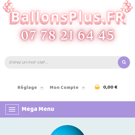
0,00 €
Réglage
Mon Compte
Mega Menu
Basculer
la
navigation