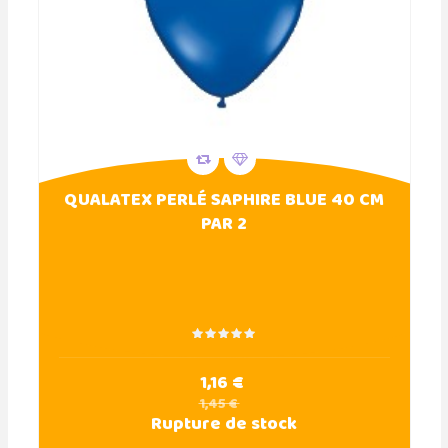
QUALATEX PERLÉ SAPHIRE BLUE 40 CM
PAR 2
1,16 €
1,45 €
Rupture de stock