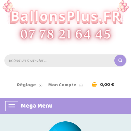
0,00 €
Réglage
Mon Compte
Mega Menu
Basculer
la
navigation