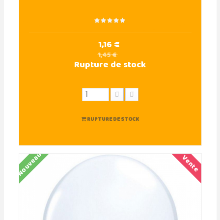
1,16 €
1,45 €
Rupture de stock
RUPTURE DE STOCK
Nouveau
Vente