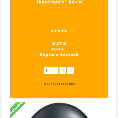
TRANSPARENT 40 CM
16,27 €
20,33 €
Rupture de stock
RUPTURE DE STOCK
Nouveau