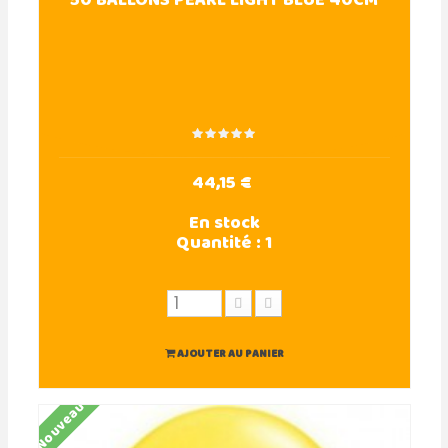
50 BALLONS PEARL LIGHT BLUE 40CM
44,15 €
En stock
Quantité :
1
AJOUTER AU PANIER
Nouveau