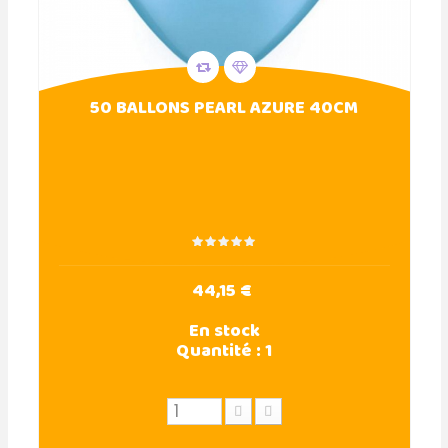
50 BALLONS PEARL AZURE 40CM
44,15 €
En stock
Quantité :
1