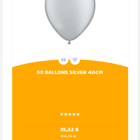
50 BALLONS SILVER 40CM
35,32 €
44,15 €