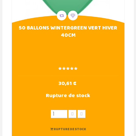
50 BALLONS WINTERGREEN VERT HIVER
40CM
30,61 €
Rupture de stock
RUPTURE DE STOCK