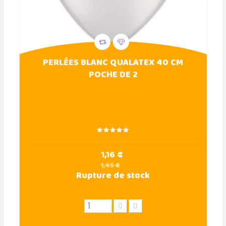
PERLÉES BLANC QUALATEX 40 CM
POCHE DE 2
1,16 €
1,45 €
Rupture de stock