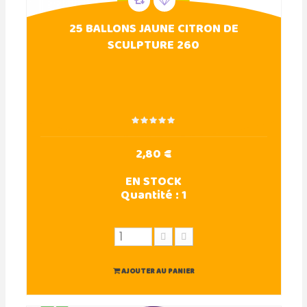
25 BALLONS JAUNE CITRON DE
SCULPTURE 260
2,80 €
EN STOCK
Quantité :
1
AJOUTER AU PANIER