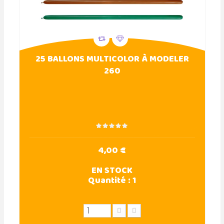
25 BALLONS MULTICOLOR À MODELER
260
4,00 €
EN STOCK
Quantité :
1