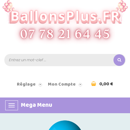
0,00 €
Réglage
Mon Compte
Mega Menu
Basculer
la
navigation