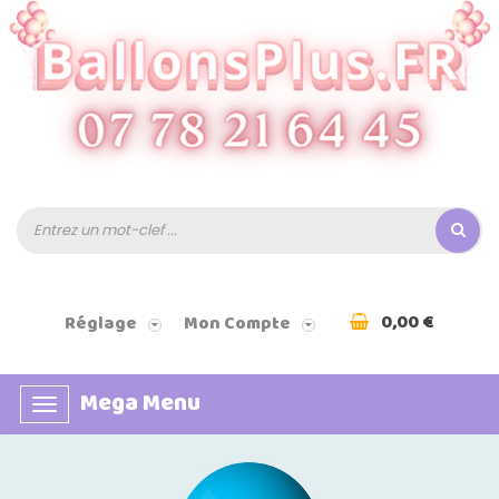
0,00 €
Réglage
Mon Compte
Mega Menu
Basculer
la
navigation