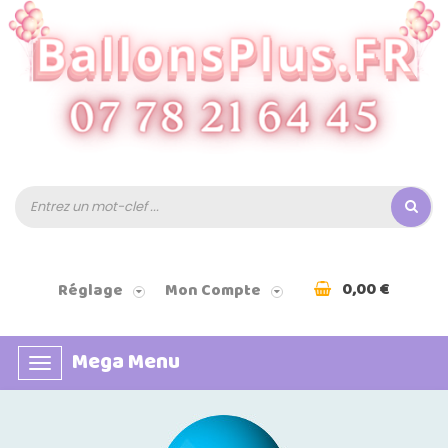
0,00 €
Réglage
Mon Compte
Mega Menu
Basculer
la
navigation