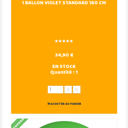
1 BALLON VIOLET STANDARD 180 CM
34,90 €
EN STOCK
Quantité :
1
AJOUTER AU PANIER
Nouveau