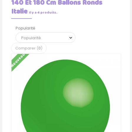
140 Et 180 Cm Ballons Ronds
Italie
Il y a 4 produits.
Popularité
Comparer (
0
)
Nouveau