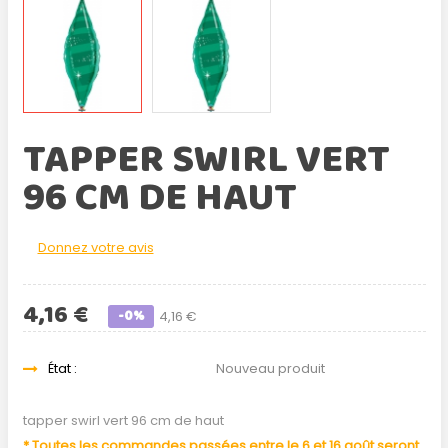
TAPPER SWIRL VERT
96 CM DE HAUT
Donnez votre avis
4,16 €
-0%
4,16 €
État :
Nouveau produit
tapper swirl vert 96 cm de haut
* Toutes les commandes passées entre le 6 et 16 août seront