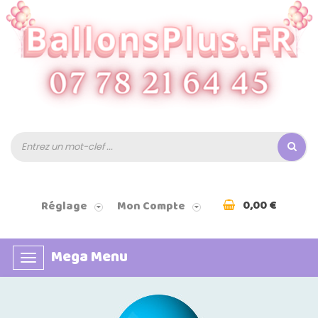
0,00 €
Réglage
Mon Compte
Mega Menu
Basculer
la
navigation