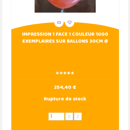
IMPRESSION 1 FACE 1 COULEUR 1000
EXEMPLAIRES SUR BALLONS 30CM Ø
254,40 €
Rupture de stock