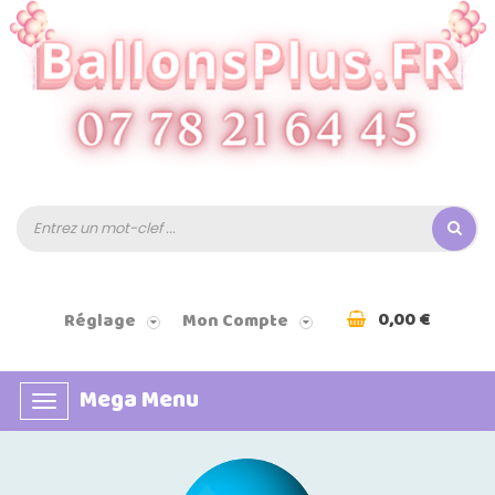
0,00 €
Réglage
Mon Compte
Mega Menu
Basculer
la
navigation