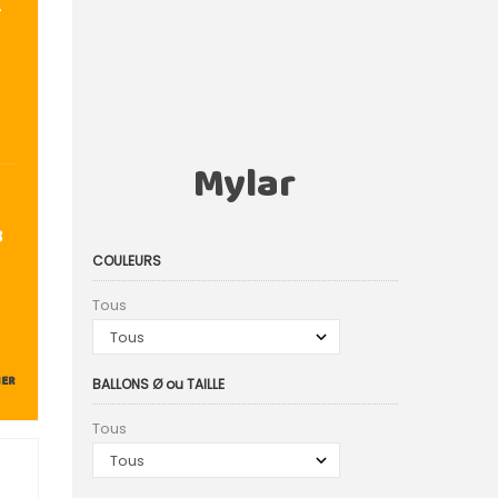
T
Mylar
3
COULEURS
Tous
IER
BALLONS Ø ou TAILLE
Tous