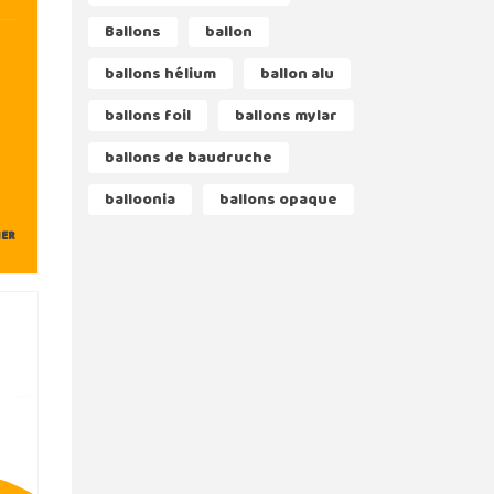
Ballons
ballon
ballons hélium
ballon alu
ballons foil
ballons mylar
ballons de baudruche
balloonia
ballons opaque
IER