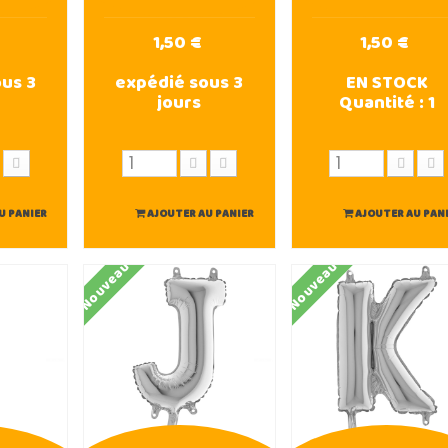
1,50 €
1,50 €
us 3
expédié sous 3
EN STOCK
jours
Quantité :
1
U PANIER
AJOUTER AU PANIER
AJOUTER AU PAN
Nouveau
Nouveau