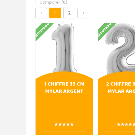
Comparer (
0
)
1
2
Nouveau
Nouveau
1 CHIFFRE 35 CM
2 CHIFFRE 
MYLAR ARGENT
MYLAR AR