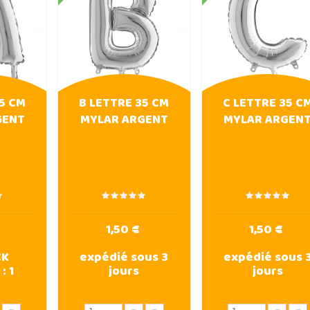
35 CM
B LETTRE 35 CM
C LETTRE 35 C
GENT
MYLAR ARGENT
MYLAR ARGEN
1,50 €
1,50 €
CK
expédié sous 3
expédié sous 
 :
1
jours
jours