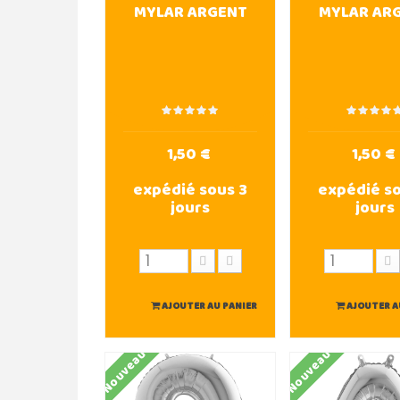
MYLAR ARGENT
MYLAR AR
1,50 €
1,50 €
expédié sous 3
expédié so
jours
jours
AJOUTER AU PANIER
AJOUTER A
Nouveau
Nouveau