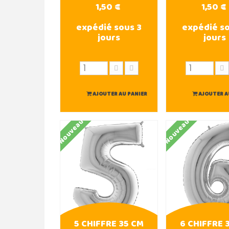
1,50 €
1,50 €
expédié sous 3
expédié so
jours
jours
AJOUTER AU PANIER
AJOUTER A
Nouveau
Nouveau
5 CHIFFRE 35 CM
6 CHIFFRE 