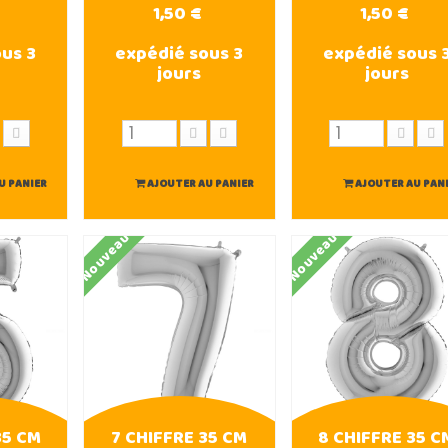
1,50 €
1,50 €
us 3
expédié sous 3
expédié sous 
jours
jours
U PANIER
AJOUTER AU PANIER
AJOUTER AU PAN
Nouveau
Nouveau
35 CM
7 CHIFFRE 35 CM
8 CHIFFRE 35 C