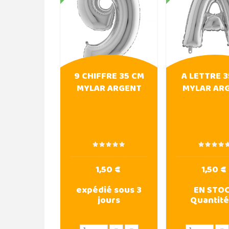
9 CHIFFRE 35 CM
A LETTRE 
MYLAR ARGENT
MYLAR AR
1,50 €
1,50 €
expédié sous 3
EN STO
jours
Quantité