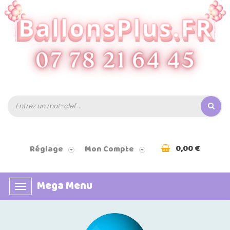
0,00 €
Réglage
Mon Compte
Mega Menu
Basculer
la
navigation