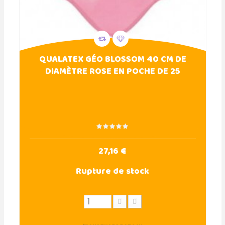
QUALATEX GÉO BLOSSOM 40 CM DE
DIAMÈTRE ROSE EN POCHE DE 25
27,16 €
Rupture de stock