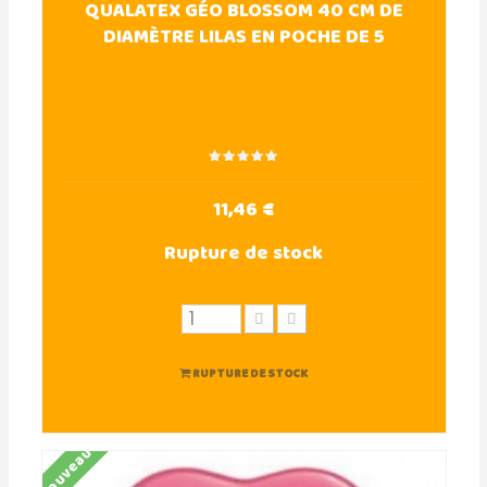
QUALATEX GÉO BLOSSOM 40 CM DE
DIAMÈTRE LILAS EN POCHE DE 5
11,46 €
Rupture de stock
RUPTURE DE STOCK
Nouveau