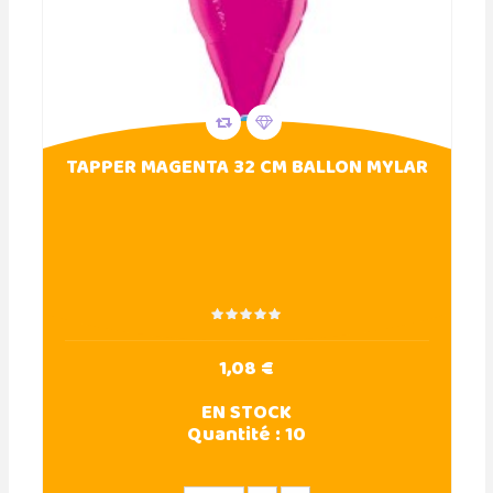
TAPPER MAGENTA 32 CM BALLON MYLAR
1,08 €
EN STOCK
Quantité :
10