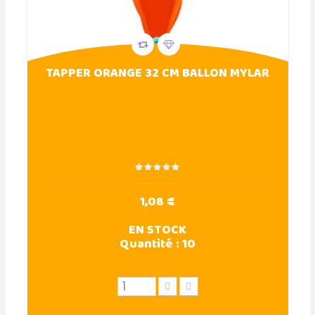
TAPPER ORANGE 32 CM BALLON MYLAR
1,08 €
EN STOCK
Quantité :
10