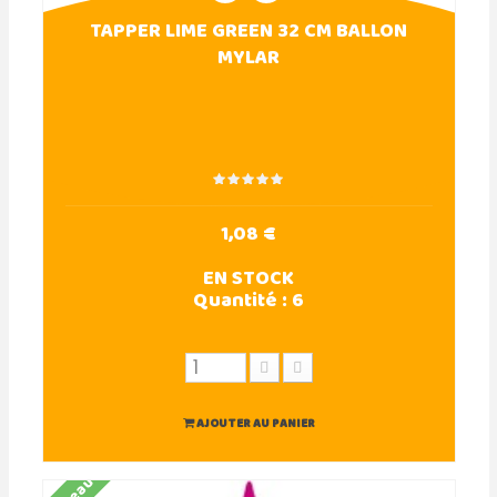
TAPPER LIME GREEN 32 CM BALLON
MYLAR
1,08 €
EN STOCK
Quantité :
6
AJOUTER AU PANIER