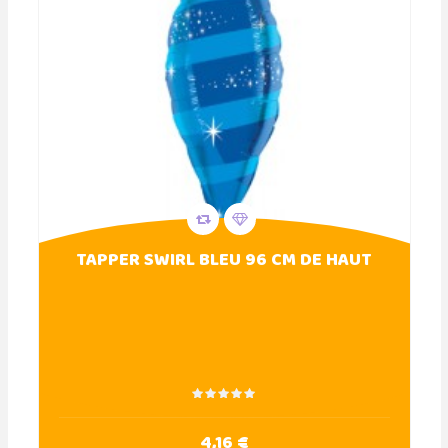
TAPPER SWIRL BLEU 96 CM DE HAUT
4,16 €