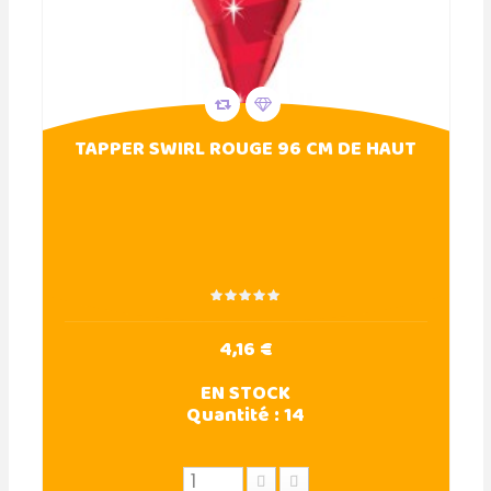
TAPPER SWIRL ROUGE 96 CM DE HAUT
4,16 €
EN STOCK
Quantité :
14