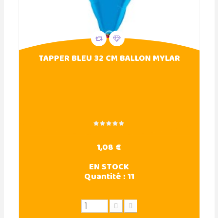
TAPPER BLEU 32 CM BALLON MYLAR
1,08 €
EN STOCK
Quantité :
11