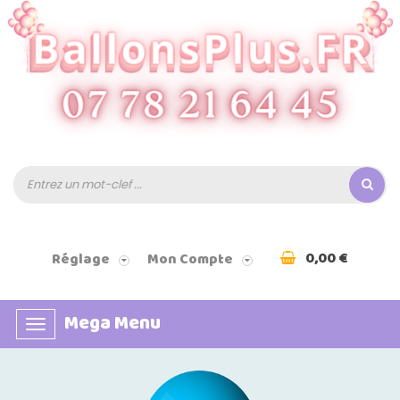
0,00 €
Réglage
Mon Compte
Mega Menu
Basculer
la
navigation