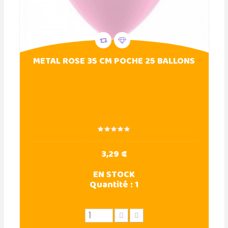
METAL ROSE 35 CM POCHE 25 BALLONS
3,29 €
EN STOCK
Quantité :
1