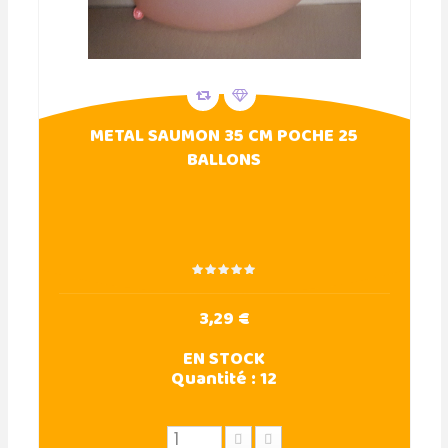
METAL SAUMON 35 CM POCHE 25
BALLONS
3,29 €
EN STOCK
Quantité :
12