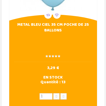
METAL BLEU CIEL 35 CM POCHE DE 25
BALLONS
3,29 €
EN STOCK
Quantité :
13