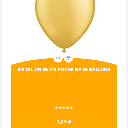
METAL OR 35 CM POCHE DE 25 BALLONS
3,29 €