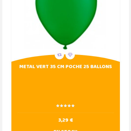
METAL VERT 35 CM POCHE 25 BALLONS
3,29 €