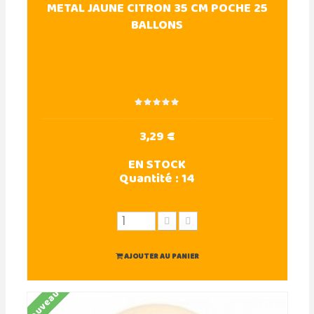
METAL JAUNE CITRON 35 CM POCHE 25
BALLONS
3,29 €
EN STOCK
Quantité :
14
AJOUTER AU PANIER
Nouveau