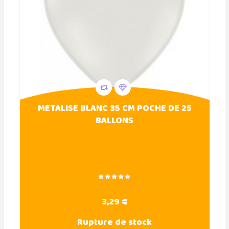
METALISE BLANC 35 CM POCHE DE 25
BALLONS
3,29 €
Rupture de stock