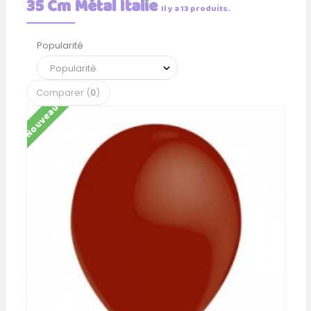
35 Cm Métal Italie
Il y a 13 produits.
Popularité
Comparer (
0
)
Nouveau