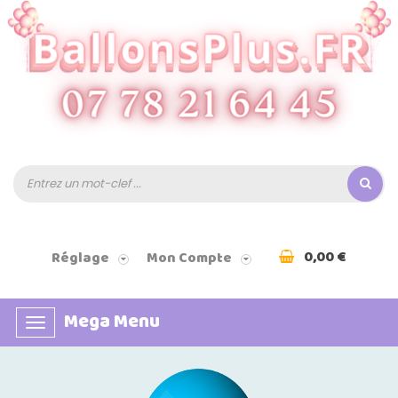
0,00 €
Réglage
Mon Compte
Mega Menu
Basculer
la
navigation