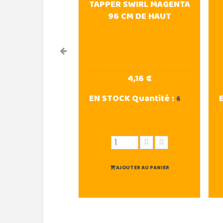
TAPPER SWIRL MAGENTA
96 CM DE HAUT
4,16 €
EN STOCK
Quantité :
6
AJOUTER AU PANIER