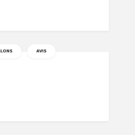
r
le+
nterest
LLONS
AVIS