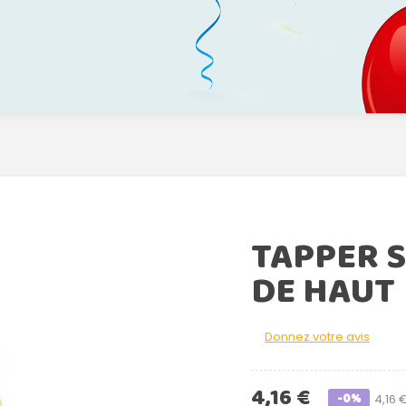
TAPPER S
DE HAUT
Donnez votre avis
4,16 €
-0%
4,16 