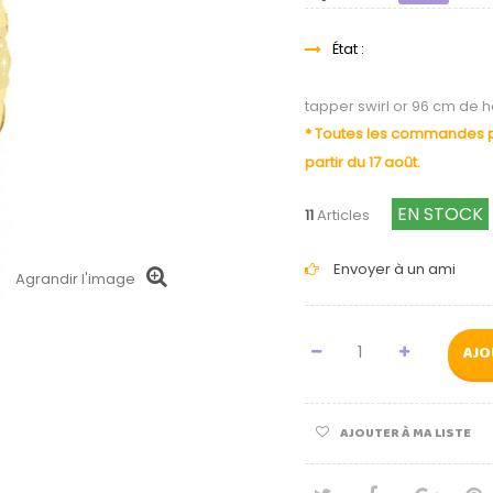
État :
tapper swirl or 96 cm de h
* Toutes les commandes pa
partir du 17 août.
EN STOCK
11
Articles
Envoyer à un ami
Agrandir l'image
AJO
AJOUTER À MA LISTE