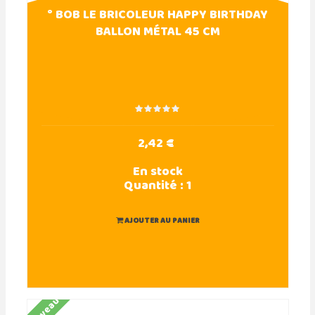
° BOB LE BRICOLEUR HAPPY BIRTHDAY
BALLON MÉTAL 45 CM
2,42 €
En stock
Quantité :
1
AJOUTER AU PANIER
Nouveau