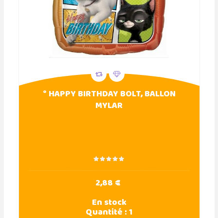
° HAPPY BIRTHDAY BOLT, BALLON
MYLAR
2,88 €
En stock
Quantité :
1