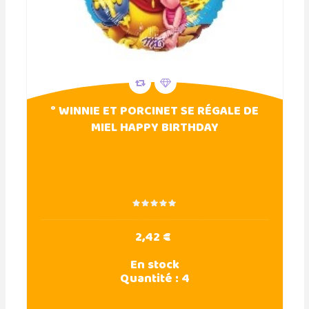
° WINNIE ET PORCINET SE RÉGALE DE
MIEL HAPPY BIRTHDAY
2,42 €
En stock
Quantité :
4