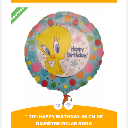
Nouveau
° TITI HAPPY BIRTHDAY 45 CM DE
DIAMÈTRE MYLAR ROND