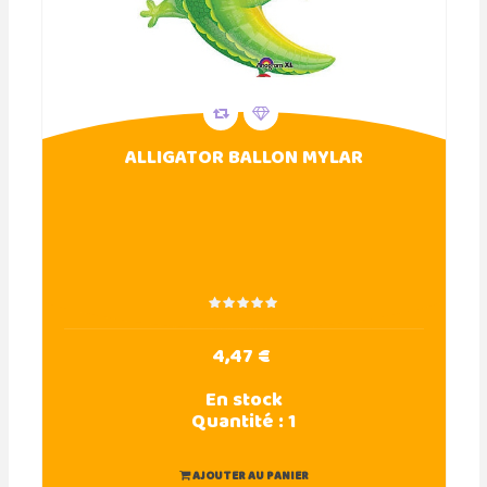
ALLIGATOR BALLON MYLAR
4,47 €
En stock
Quantité :
1
AJOUTER AU PANIER