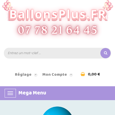
0,00 €
Réglage
Mon Compte
Mega Menu
Basculer
la
navigation