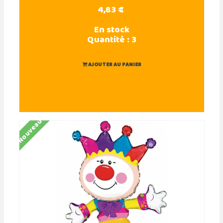
4,83 €
En stock
Quantité :
3
AJOUTER AU PANIER
Nouveau