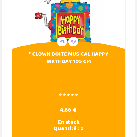
° CLOWN BOITE MUSICAL HAPPY
BIRTHDAY 105 CM
4,88 €
En stock
Quantité :
3