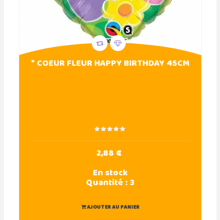
° COEUR FLEUR HAPPY BIRTHDAY 45CM
2,88 €
En stock
Quantité :
3
AJOUTER AU PANIER