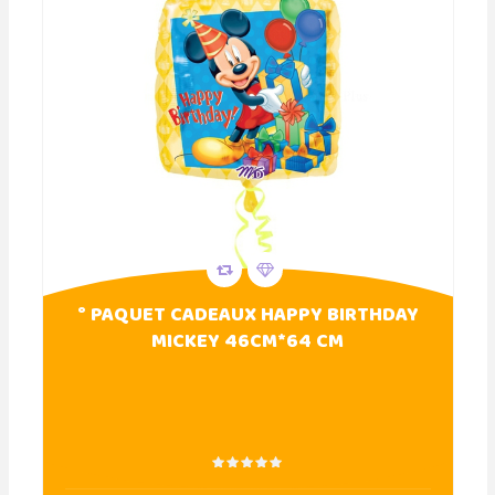
° PAQUET CADEAUX HAPPY BIRTHDAY
MICKEY 46CM*64 CM