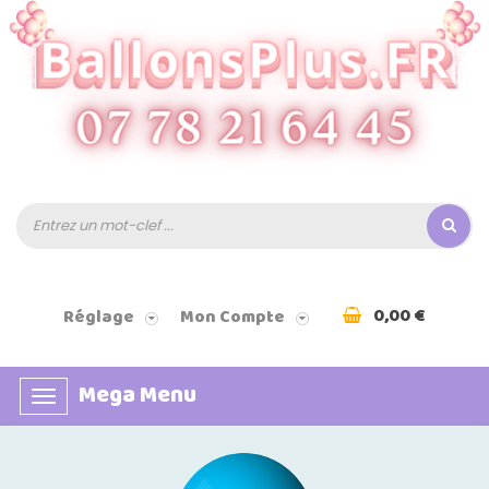
0,00 €
Réglage
Mon Compte
Mega Menu
Basculer
la
navigation