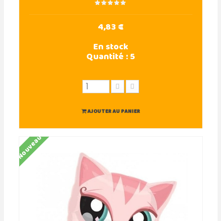
4,83 €
En stock
Quantité :
5
AJOUTER AU PANIER
Nouveau