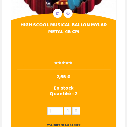
HIGH SCOOL MUSICAL BALLON MYLAR
METAL 45 CM
2,55 €
En stock
Quantité :
2
AJOUTER AU PANIER