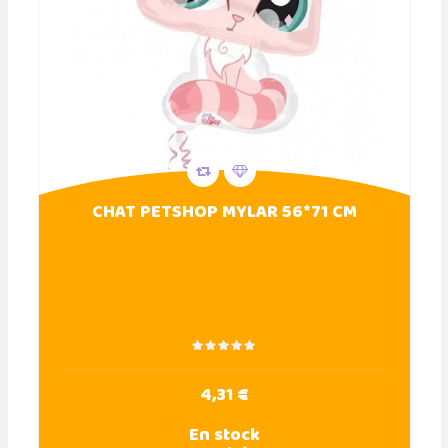
CHAT PETSHOP MYLAR 56*71 CM
4,31 €
En stock