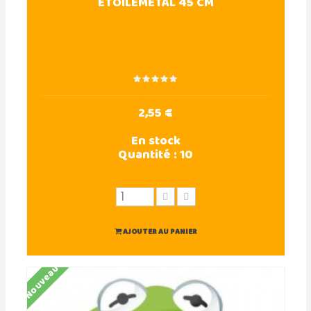
ETOILEMETAL 45 CM
2,55 €
En stock
Quantité :
10
AJOUTER AU PANIER
Nouveau