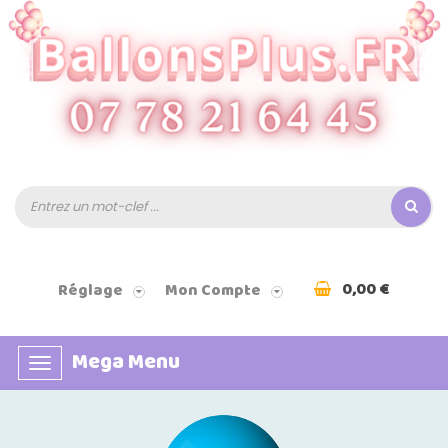
0,00 €
Réglage
Mon Compte
Mega Menu
Basculer
la
navigation