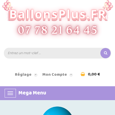
0,00 €
Réglage
Mon Compte
Mega Menu
Basculer
la
navigation