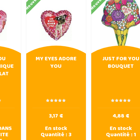
Nouveau
Nouveau
OU
MY EYES ADORE
JUST FOR YOU
IQUE
YOU
BOUQUET
PLAT
3,17 €
4,88 €
DANS
En stock
En stock
ITE
Quantité :
3
Quantité :
1