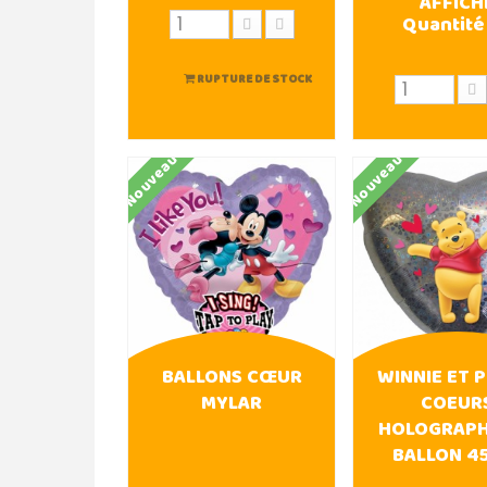
AFFICH
Quantité
RUPTURE DE STOCK
AJOUTER A
Nouveau
Nouveau
BALLONS CŒUR
WINNIE ET P
MYLAR
COEUR
HOLOGRAPH
BALLON 4