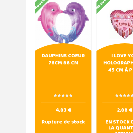
Nouveau
Nouveau
DAUPHINS COEUR
I LOVE Y
76CM 86 CM
HOLOGRAPH
45 CM À 
4,83 €
2,88 €
Rupture de stock
EN STOCK 
LA QUANT