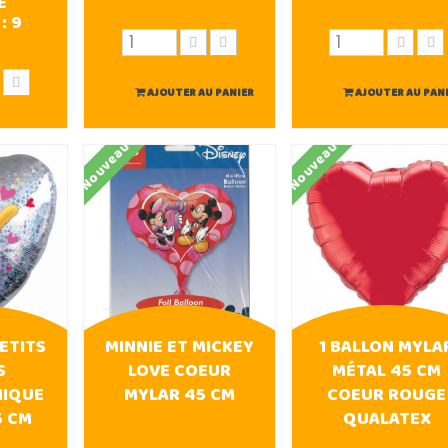
E
 :
9
AJOUTER AU PANIER
AJOUTER AU PAN
U PANIER
Nouveau
Nouveau
ETITS
MINNIE ET MICKEY
1 BALLON MYLA
S
LOVE COEUR
MÉTAL 45 CM
IQUE
MYLAR 45 CM
COEUR ROUGE
5 CM
QUALATEX