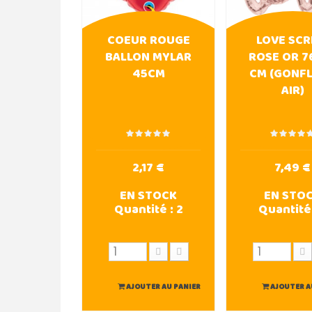
COEUR ROUGE
LOVE SCR
BALLON MYLAR
ROSE OR 7
45CM
CM (GONF
AIR)
2,17 €
7,49 €
EN STOCK
EN STO
Quantité :
2
Quantité
AJOUTER AU PANIER
AJOUTER A