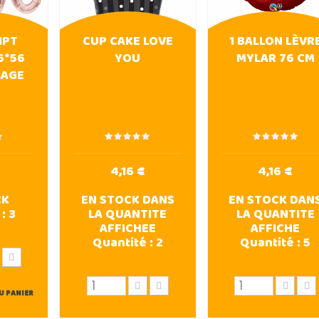
IPT
CUP CAKE LOVE
1 BALLON LÈVR
6*56
YOU
MYLAR 76 CM
LAGE
4,16 €
4,16 €
CK
EN STOCK DANS
EN STOCK DAN
 :
3
LA QUANTITE
LA QUANTITE
AFFICHEE
AFFICHE
Quantité :
2
Quantité :
5
U PANIER