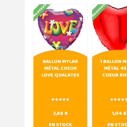
Nouveau
Nouveau
BALLON MYLAR
1 BALLON 
MÉTAL COEUR
MÉTAL 45
LOVE QUALATEX
COEUR RO
2,88 €
1,04 €
EN STOCK
EN STO