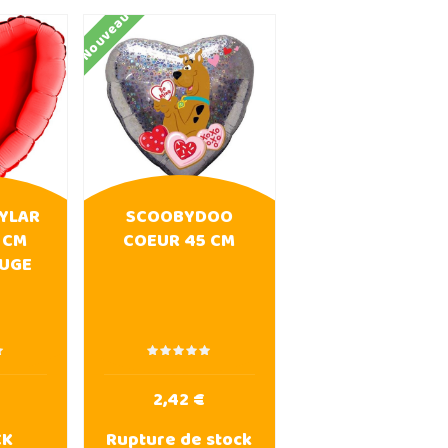
AJOUTER AU PANIER
AJOUTER AU PAN
Nouveau
MYLAR
SCOOBYDOO
 CM
COEUR 45 CM
UGE
2,42 €
CK
Rupture de stock