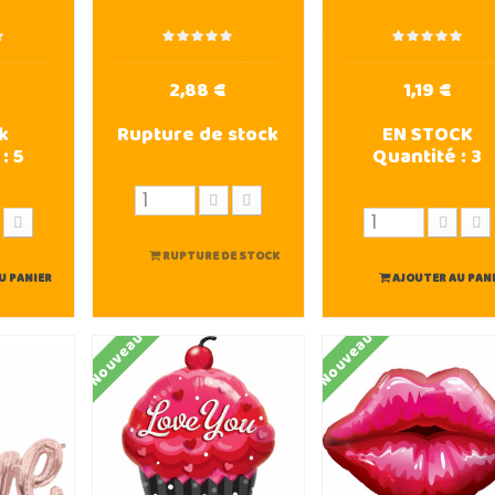
2,88 €
1,19 €
k
Rupture de stock
EN STOCK
 :
5
Quantité :
3
RUPTURE DE STOCK
U PANIER
AJOUTER AU PAN
Nouveau
Nouveau