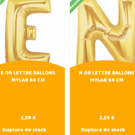
eau
Nouveau
E OR LETTRE BALLONS
N OR LETTRE BALLONS
MYLAR 86 CM
MYLAR 86 CM
2,29 €
2,29 €
Rupture de stock
Rupture de stock