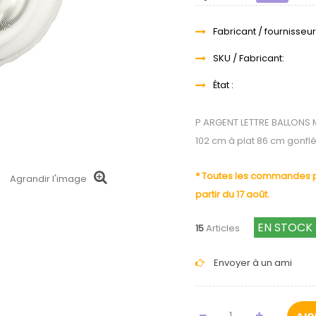
Fabricant / fournisseur
SKU / Fabricant:
État :
P ARGENT LETTRE BALLONS 
102 cm à plat 86 cm gonfl
* Toutes les commandes pa
Agrandir l'image
partir du 17 août.
EN STOCK
15
Articles
Envoyer à un ami