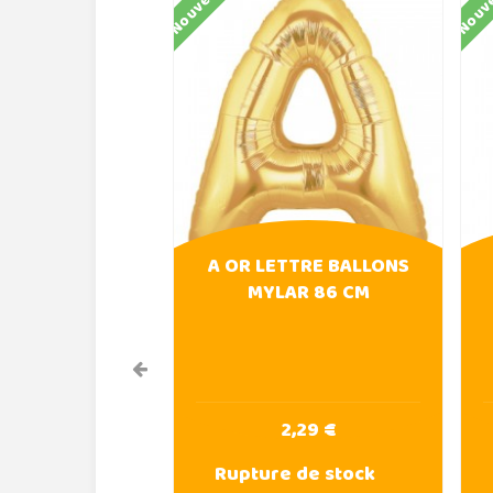
Nouveau
Nouv
A OR LETTRE BALLONS
MYLAR 86 CM
2,29 €
Rupture de stock