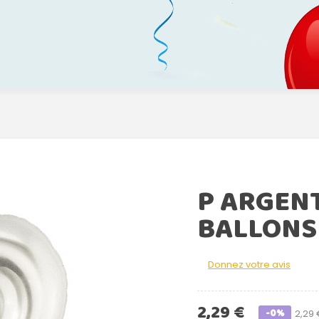
P ARGEN
BALLONS
Donnez votre avis
2,29 €
-0%
2,29