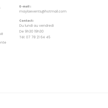
E-mail :
s
maylaevents@hotmail.com
Contact:
Du lundi au vendredi
De 9h30 19h30
sé
Tél: 07 78 21 64 45
ente