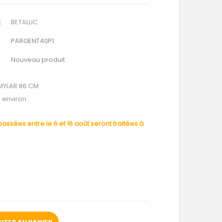
:
BETALLIC
PARGENT40P1
Nouveau produit
MYLAR 86 CM
é environ
ssées entre le 6 et 16 août seront traitées à