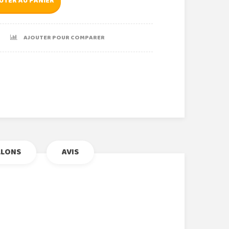
UTER AU PANIER
AJOUTER POUR COMPARER
r
le+
nterest
LLONS
AVIS