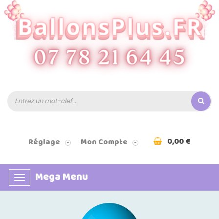
0,00 €
Réglage
Mon Compte
Mega Menu
Basculer
la
navigation