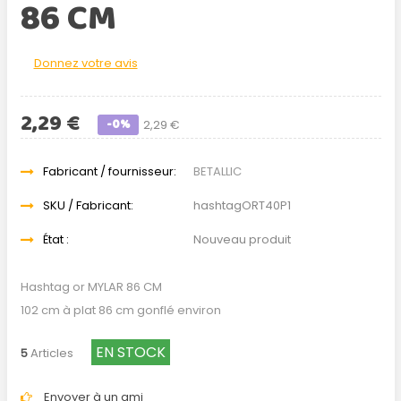
86 CM
Donnez votre avis
2,29 €
-0%
2,29 €
Fabricant / fournisseur:
BETALLIC
SKU / Fabricant:
hashtagORT40P1
État :
Nouveau produit
Hashtag or MYLAR 86 CM
102 cm à plat 86 cm gonflé environ
EN STOCK
5
Articles
Envoyer à un ami