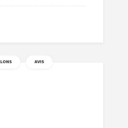
r
le+
nterest
LLONS
AVIS