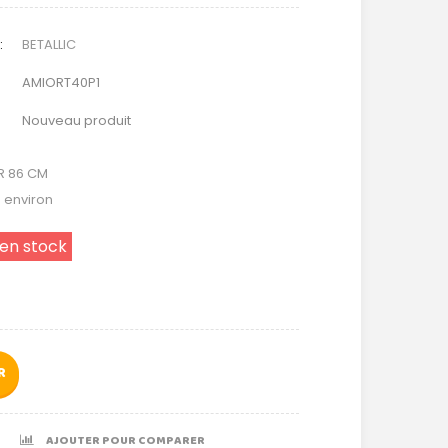
:
BETALLIC
AMIORT40P1
Nouveau produit
R 86 CM
é environ
 en stock
R
AJOUTER POUR COMPARER