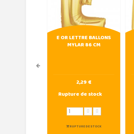
E OR LETTRE BALLONS
MYLAR 86 CM
2,29 €
Rupture de stock
RUPTURE DE STOCK