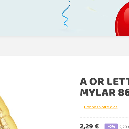
A OR LET
MYLAR 8
Donnez votre avis
2,29 €
-0%
2,29