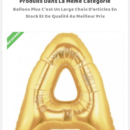
Produits Dans La Même Catégorie
Ballons Plus C'est Un Large Choix D'articles En
Stock Et De Qualité Au Meilleur Prix
Nouveau
N