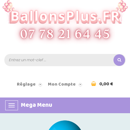
0,00 €
Réglage
Mon Compte
Mega Menu
Basculer
la
navigation