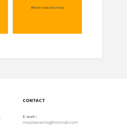
RUPTURE DE STOCK
RUPTURE DE
CONTACT
E-mail :
s
maylaevents@hotmail.com