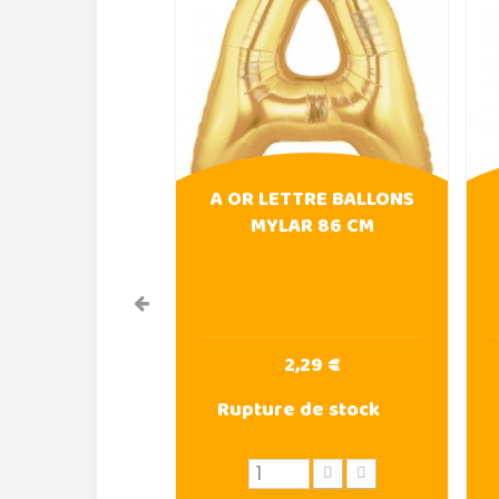
A OR LETTRE BALLONS
MYLAR 86 CM
2,29 €
Rupture de stock