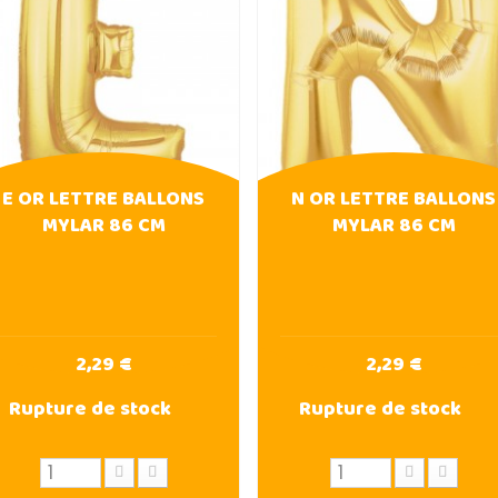
E OR LETTRE BALLONS
N OR LETTRE BALLONS
MYLAR 86 CM
MYLAR 86 CM
2,29 €
2,29 €
Rupture de stock
Rupture de stock