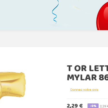
T OR LET
MYLAR 8
Donnez votre avis
2,29 €
-0%
2,29