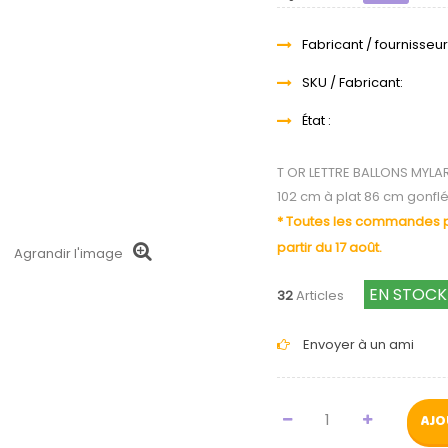
Fabricant / fournisseur
SKU / Fabricant:
État :
T OR LETTRE BALLONS MYLA
102 cm à plat 86 cm gonfl
* Toutes les commandes pa
partir du 17 août.
Agrandir l'image
EN STOCK
32
Articles
Envoyer à un ami
AJO