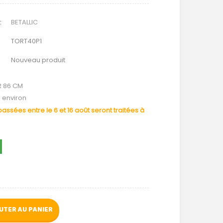
:
BETALLIC
TORT40P1
Nouveau produit
R 86 CM
é environ
ssées entre le 6 et 16 août seront traitées à
UTER AU PANIER