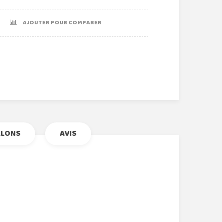
AJOUTER POUR COMPARER
r
le+
nterest
LLONS
AVIS