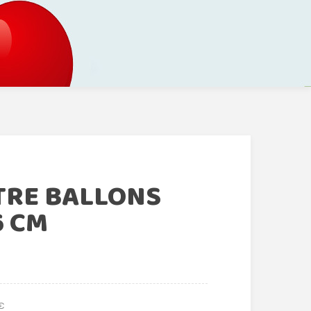
TRE BALLONS
6 CM
 €