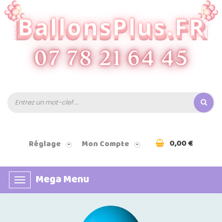
0,00 €
Réglage
Mon Compte
Mega Menu
Basculer
la
navigation