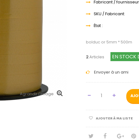
Fabricant / fournisseur
SKU / Fabricant:
État :
bolduc or 5mm * 500m
EN STOCK 
2
Articles
Envoyer à un ami
Agrandir l'image
AJO
AJOUTER À MA LISTE