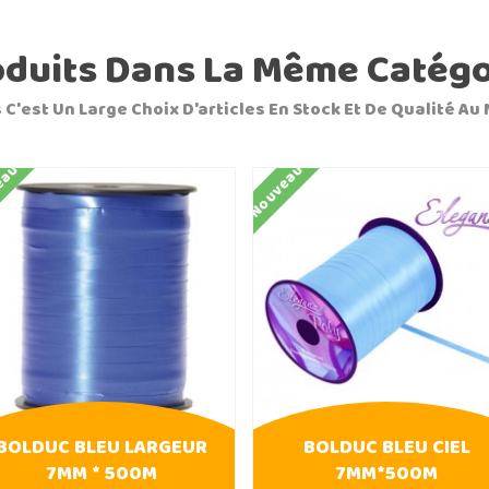
oduits Dans La Même Catégo
 C'est Un Large Choix D'articles En Stock Et De Qualité Au 
eau
Nouveau
BOLDUC BLEU LARGEUR
BOLDUC BLEU CIEL
7MM * 500M
7MM*500M