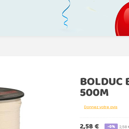
BOLDUC B
500M
Donnez votre avis
2,58 €
-0%
2,58