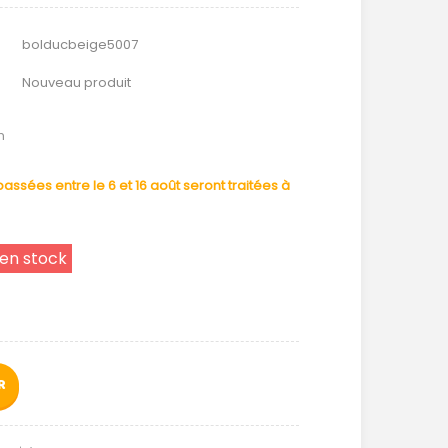
bolducbeige5007
Nouveau produit
m
ssées entre le 6 et 16 août seront traitées à
 en stock
R