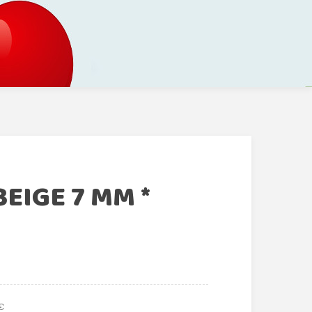
EIGE 7 MM *
 €