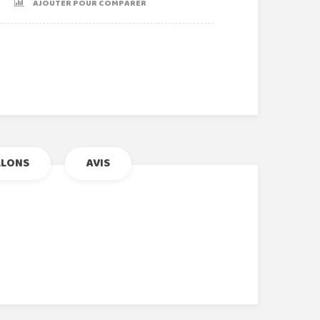
AJOUTER POUR COMPARER
r
le+
nterest
LLONS
AVIS