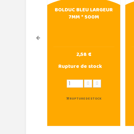
BOLDUC BLEU LARGEUR
7MM * 500M
2,58 €
Rupture de stock
RUPTURE DE STOCK