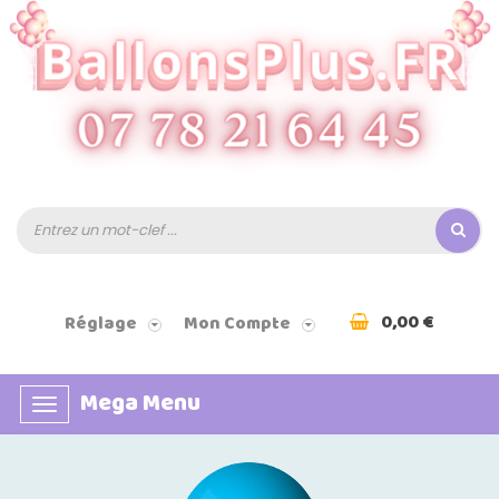
0,00 €
Réglage
Mon Compte
Mega Menu
Basculer
la
navigation