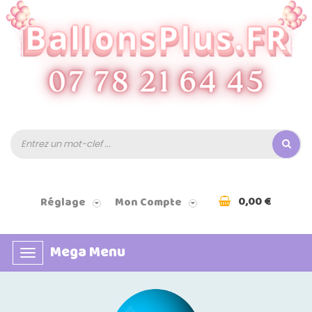
0,00 €
Réglage
Mon Compte
Mega Menu
Basculer
la
navigation