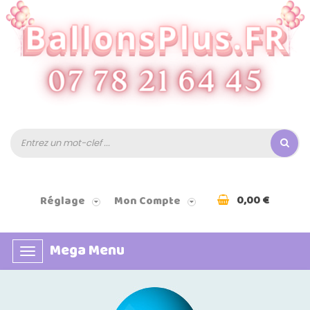
0,00 €
Réglage
Mon Compte
Mega Menu
Basculer
la
navigation