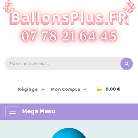
0,00 €
Réglage
Mon Compte
Mega Menu
Basculer
la
navigation