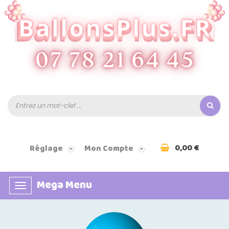
0,00 €
Réglage
Mon Compte
Mega Menu
Basculer
la
navigation