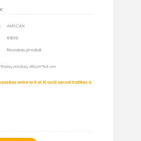
 €
:
AMSCAN
61600
Nouveau produit
rthday mickey 46cm*64 cm
ssées entre le 6 et 16 août seront traitées à