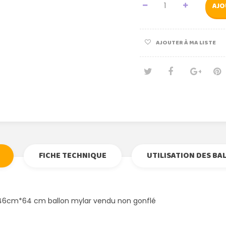
AJO
AJOUTER À MA LISTE
Tweet
Partage
Goog
Pi
FICHE TECHNIQUE
UTILISATION DES BA
46cm*64 cm ballon mylar vendu non gonflé