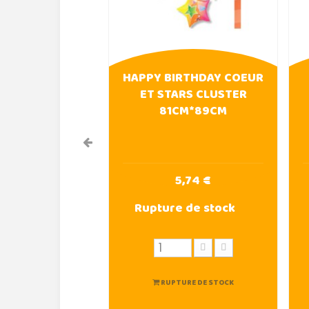
HAPPY BIRTHDAY COEUR
ET STARS CLUSTER
81CM*89CM
5,74 €
Rupture de stock
RUPTURE DE STOCK