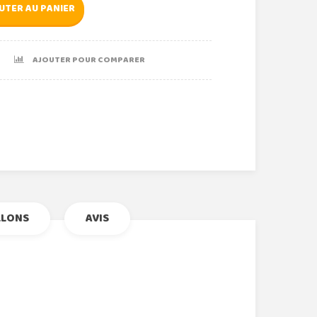
UTER AU PANIER
AJOUTER POUR COMPARER
r
le+
nterest
LLONS
AVIS