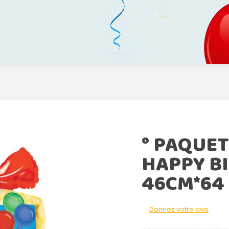
° PAQUE
HAPPY B
46CM*64
Donnez votre avis