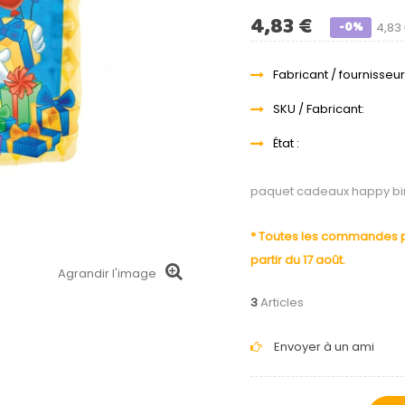
4,83 €
-0%
4,83
Fabricant / fournisseur
SKU / Fabricant:
État :
paquet cadeaux happy bi
* Toutes les commandes pa
partir du 17 août.
Agrandir l'image
3
Articles
Envoyer à un ami