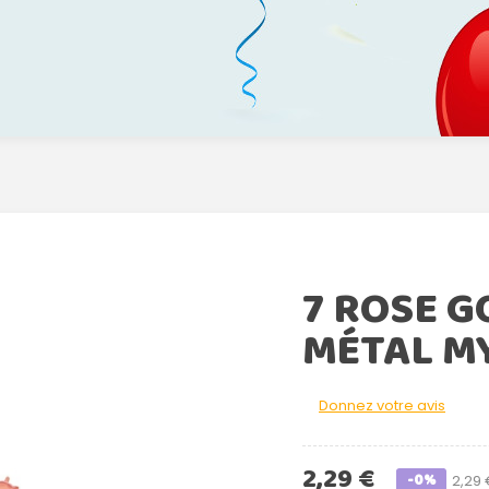
7 ROSE G
MÉTAL M
Donnez votre avis
2,29 €
-0%
2,29