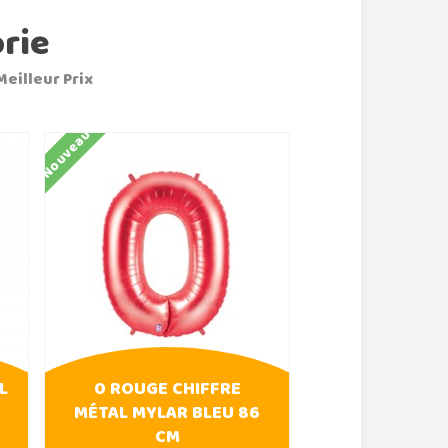
rie
Meilleur Prix
Nouveau
Nouveau
L
0 ROUGE CHIFFRE
0 ROSE FU
MÉTAL MYLAR BLEU 86
CHIFFRE MÉT
CM
86 C