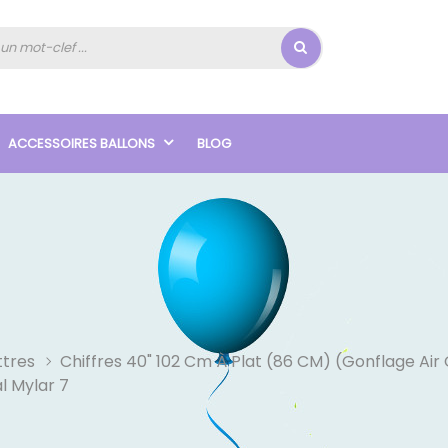
ACCESSOIRES BALLONS
BLOG
ttres
Chiffres 40" 102 Cm À Plat (86 CM) (Gonflage Air
l Mylar 7