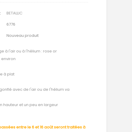
:
BETALLIC
6776
Nouveau produit
 à l'air ou à l'hélium : rose or
é environ
e à plat
 gonflé avec de l'air ou de l'hélium va
n hauteur et un peu en largeur
ssées entre le 6 et 16 août seront traitées à