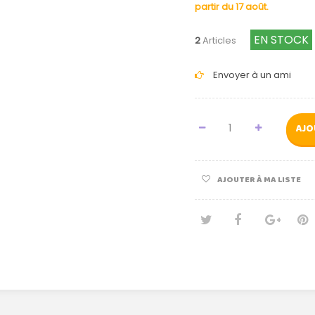
partir du 17 août.
EN STOCK
2
Articles
Envoyer à un ami
AJO
AJOUTER À MA LISTE
Tweet
Partage
Goog
Pi