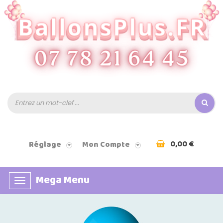
0,00 €
Réglage
Mon Compte
Mega Menu
Basculer
la
navigation