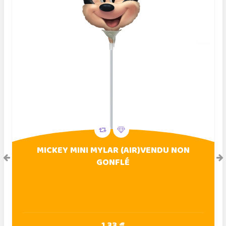
MICKEY MINI MYLAR (AIR)VENDU NON
GONFLÉ
1,33 €