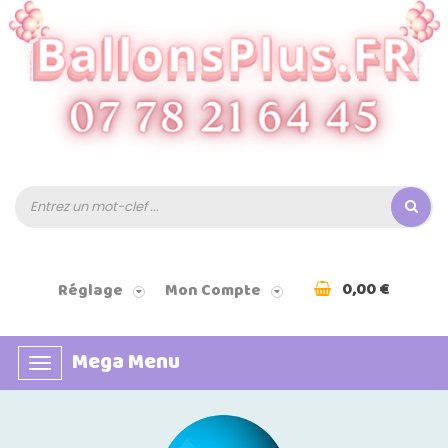
0,00 €
Réglage
Mon Compte
Mega Menu
Basculer
la
navigation