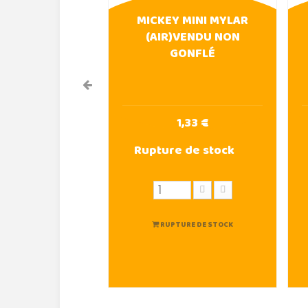
MICKEY MINI MYLAR
(AIR)VENDU NON
GONFLÉ
1,33 €
Rupture de stock
RUPTURE DE STOCK