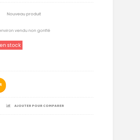
Nouveau produit
environ vendu non gonflé
 en stock
R
AJOUTER POUR COMPARER
r
le+
nterest