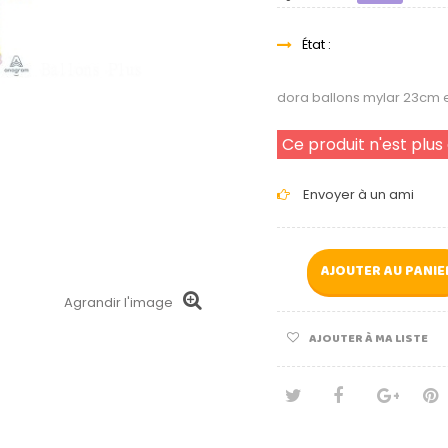
État :
dora ballons mylar 23cm 
Ce produit n'est plus
Envoyer à un ami
AJOUTER AU PANIE
Agrandir l'image
AJOUTER À MA LISTE
Tweet
Partage
Goog
Pi