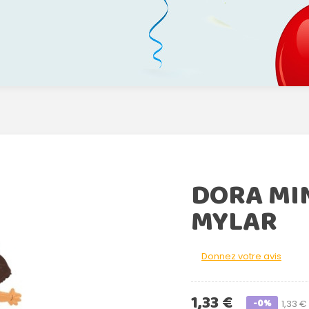
DORA MI
MYLAR
Donnez votre avis
1,33 €
-0%
1,33 €